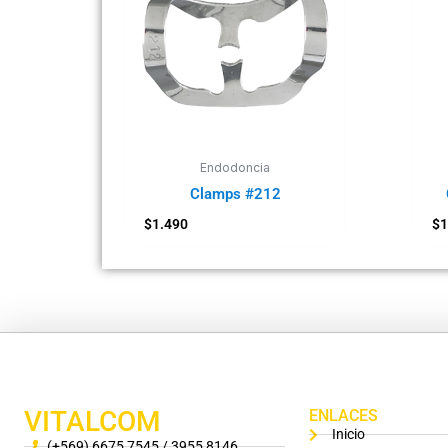
Endodoncia
Clamps #212
$
1.490
$
1
VITALCOM
ENLACES
Inicio
(+569) 6675 7545 / 3955 8146