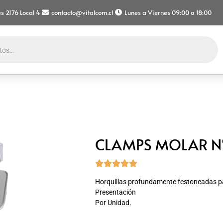
s 2176 Local 4
contacto@vitalcom.cl
Lunes a Viernes 09:00 a 18:00
CLAMPS MOLAR Nº





Horquillas profundamente festoneadas pa
Presentación
Por Unidad.