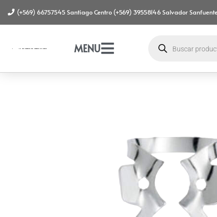
(+569) 66757545 Santiago Centro (+569) 39558146 Salvador Sanfuente
MENU