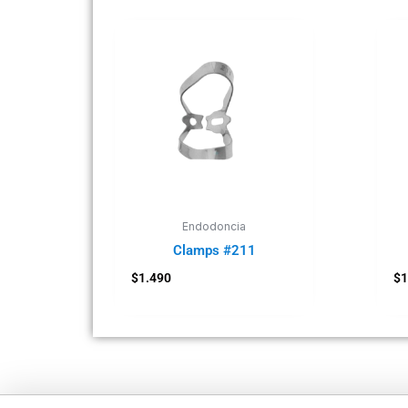
Endodoncia
Clamps #211
$
1.490
$
1