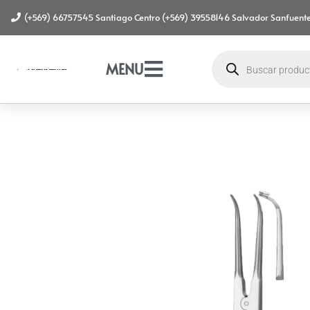
(+569) 66757545 Santiago Centro (+569) 39558146 Salvador Sanfuente
MENU