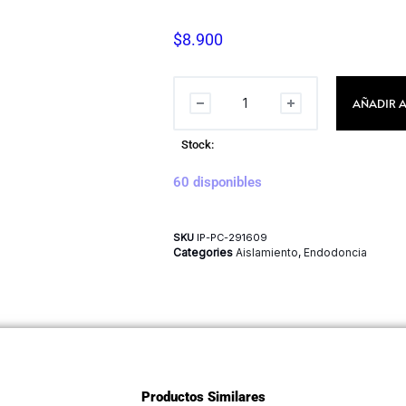
$
8.900
AÑADIR A
Stock:
60 disponibles
SKU
IP-PC-291609
Categories
Aislamiento
,
Endodoncia
Productos Similares