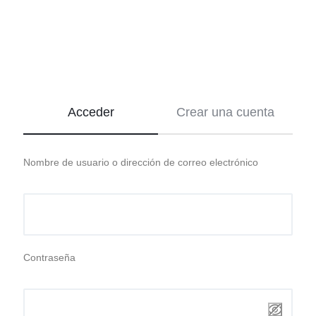
Venta
de
Acceder
Crear una cuenta
Instrumental
e
Insumos
Nombre de usuario o dirección de correo electrónico
Dentales
Contraseña