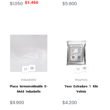
$
1.450
$
1.050
$
5.900
Indusbello
Insumos
Placa termomoldeable E-
Yeso Extraduro 1 Kilo
Mold Indusbello
Velmix
$
9.900
$
4.200