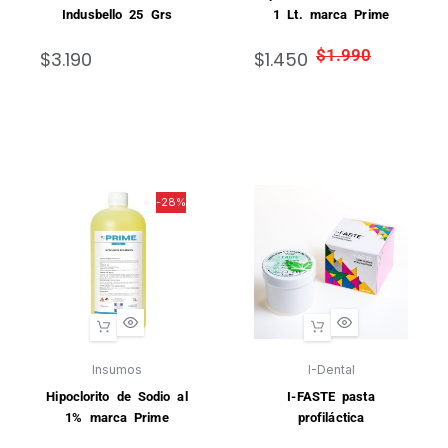
Indusbello 25 Grs
1 Lt. marca Prime
$
1.990
$
3.190
$
1.450
-28%
Insumos
I-Dental
Hipoclorito de Sodio al
I-FASTE pasta
1% marca Prime
profiláctica