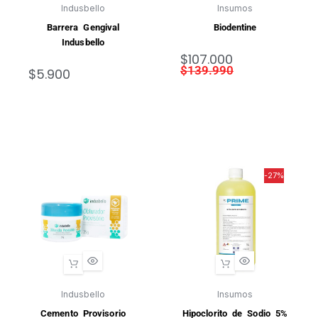
Indusbello
Insumos
Barrera Gengival
Biodentine
Indusbello
$
107.000
$
139.990
$
5.900
-27%
Indusbello
Insumos
Cemento Provisorio
Hipoclorito de Sodio 5%