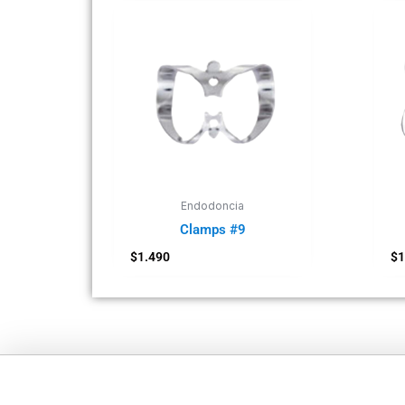
Endodoncia
Clamps #9
$
1.490
$
1