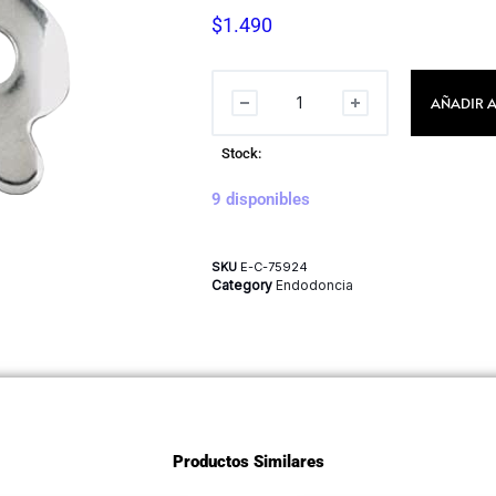
$
1.490
AÑADIR A
Stock:
9 disponibles
SKU
E-C-75924
Category
Endodoncia
Productos Similares