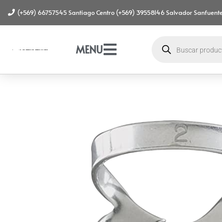
(+569) 66757545 Santiago Centro (+569) 39558146 Salvador Sanfuente
MENU