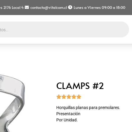
s 2176 Local 4
contacto@vitalcom.cl
Lunes a Viernes 09:00 a 18:00
CLAMPS #2





Horquillas planas para premolares.
Presentación
Por Unidad.