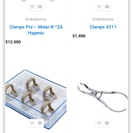
Endodoncia
Endodoncia
Clamps Pre – Molar N º2A
Clamps #211
Hygenic
$
1.490
$
12.000