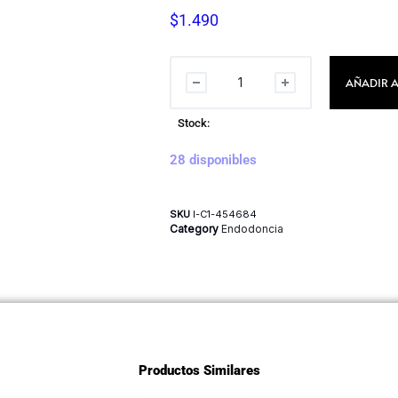
$
1.490
AÑADIR A
Stock:
28 disponibles
SKU
I-C1-454684
Category
Endodoncia
Productos Similares