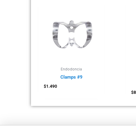
Endodoncia
Clamps #9
$
1.490
$
8