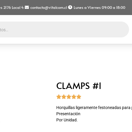
s 2176 Local 4
contacto@vitalcom.cl
Lunes a Viernes 09:00 a 18:00
CLAMPS #1





Horquillas ligeramente festoneadas para 
Presentación
Por Unidad.