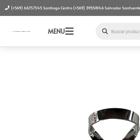
(+569) 66757545 Santiago Centro (+569) 39558146 Salvador Sanfuente
MENU