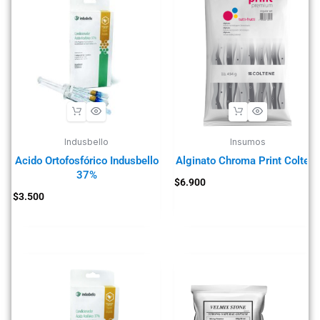
Indusbello
Insumos
Acido Ortofosfórico Indusbello
Alginato Chroma Print Colten
37%
$
6.900
$
3.500