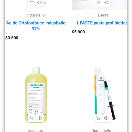
Indusbello
I-Dental
Acido Ortofosfórico Indusbello
I-FASTE pasta profiláctica
37%
$
5.900
$
3.500
Insumos
Indusbello