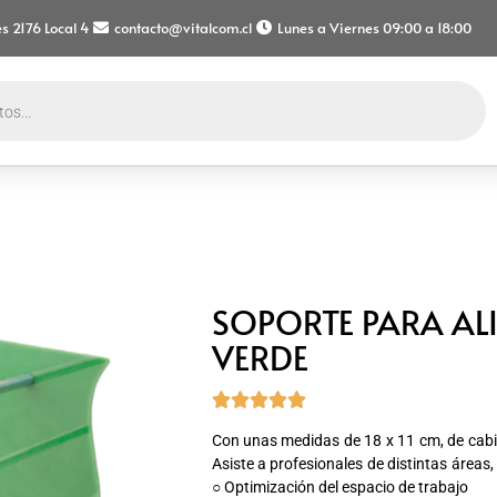
s 2176 Local 4
contacto@vitalcom.cl
Lunes a Viernes 09:00 a 18:00
SOPORTE PARA AL
VERDE





Con unas medidas de 18 x 11 cm, de cab
Asiste a profesionales de distintas áreas
○ Optimización del espacio de trabajo