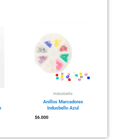
Indusbello
Anillos Marcadores
e
Indusbello Azul
$
6.000