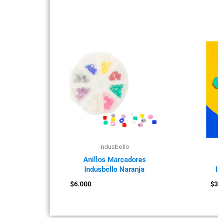
Indusbello
Anillos Marcadores
Indusbello Naranja
$
6.000
$
3