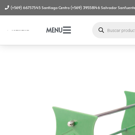
(+569) 66757545 Santiago Centro (+569) 39558146 Salvador Sanfuente
MENU