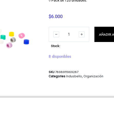
○ Pack de 120 unidades.
$
6.000
AÑADIR A
Stock:
8 disponibles
SKU
7898911969287
Categories
Indusbello
,
Organización