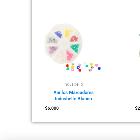
Indusbello
Anillos Marcadores
Indusbello Blanco
$
6.000
$
2