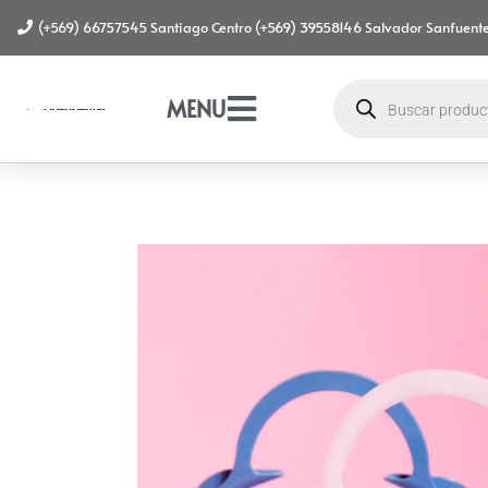
(+569) 66757545 Santiago Centro (+569) 39558146 Salvador Sanfuente
MENU