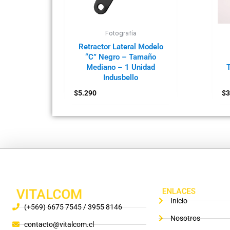
Fotografía
Retractor Lateral Modelo
“C” Negro – Tamaño
Mediano – 1 Unidad
Indusbello
$
5.290
$
3
VITALCOM
ENLACES
Inicio
(+569) 6675 7545 / 3955 8146
Nosotros
contacto@vitalcom.cl