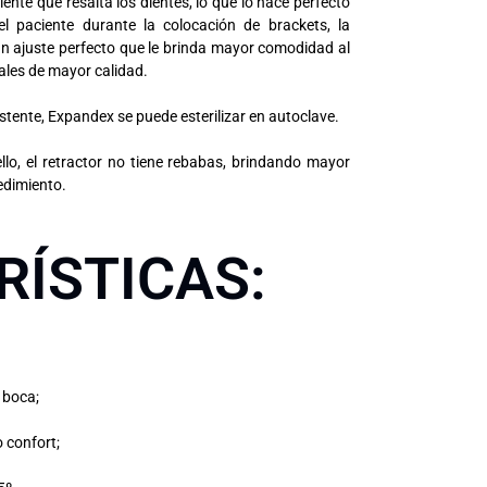
iente que resalta los dientes, lo que lo hace perfecto
del paciente durante la colocación de brackets, la
e un ajuste perfecto que le brinda mayor comodidad al
ales de mayor calidad.
stente, Expandex se puede esterilizar en autoclave.
llo, el retractor no tiene rebabas, brindando mayor
edimiento.
ÍSTICAS:
a boca;
 confort;