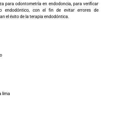
iza para odontometría en endodoncia, para verificar
to endodóntico, con el fin de evitar errores de
 el éxito de la terapia endodóntica.
so
a lima