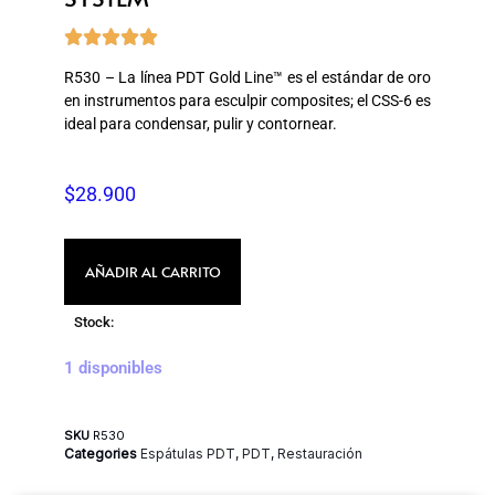





R530 – La línea PDT Gold Line™ es el estándar de oro
en instrumentos para esculpir composites; el CSS-6 es
ideal para condensar, pulir y contornear.
$
28.900
AÑADIR AL CARRITO
Stock:
1 disponibles
SKU
R530
Categories
Espátulas PDT
,
PDT
,
Restauración