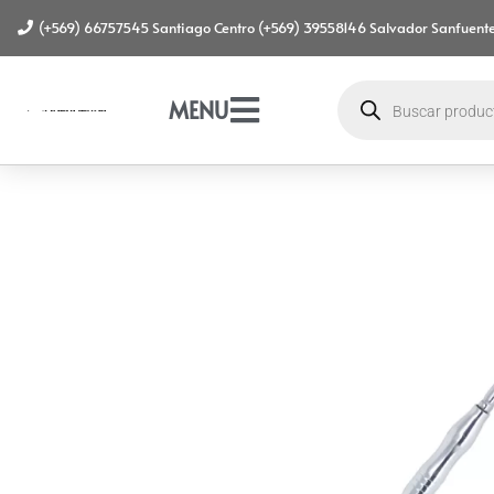
(+569) 66757545 Santiago Centro (+569) 39558146 Salvador Sanfuente
MENU