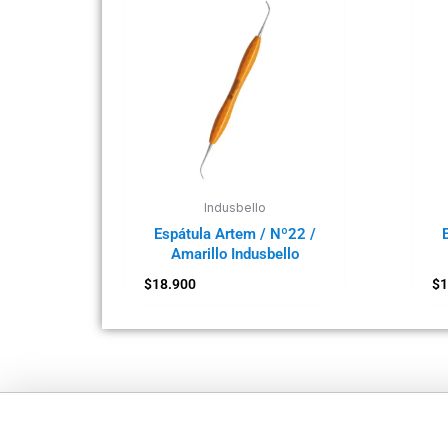
Indusbello
Espátula Artem / Nº22 /
Amarillo Indusbello
$
18.900
$
1