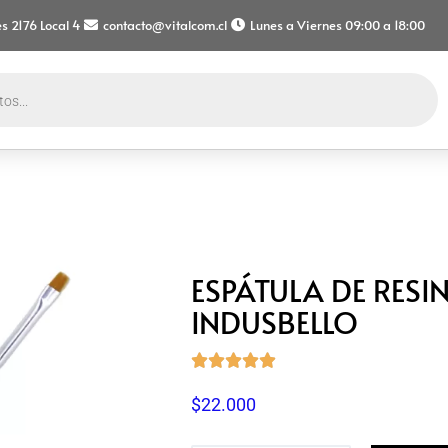
s 2176 Local 4
contacto@vitalcom.cl
Lunes a Viernes 09:00 a 18:00
ESPÁTULA DE RESIN
INDUSBELLO





$
22.000