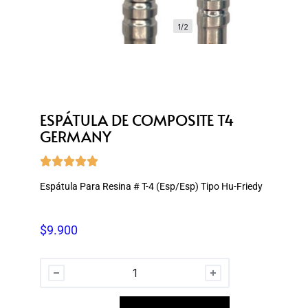
1/2
ESPÁTULA DE COMPOSITE T4
GERMANY





Espátula Para Resina # T-4 (Esp/Esp) Tipo Hu-Friedy
$
9.900