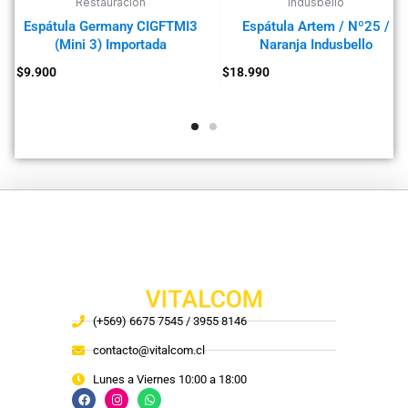
Restauración
Indusbello
Espátula Germany CIGFTMI3
Espátula Artem / Nº25 /
(Mini 3) Importada
Naranja Indusbello
$
9.900
$
18.990
VITALCOM
(+569) 6675 7545 / 3955 8146
contacto@vitalcom.cl
Lunes a Viernes 10:00 a 18:00