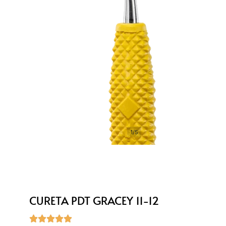
1/5
CURETA PDT GRACEY 11-12




