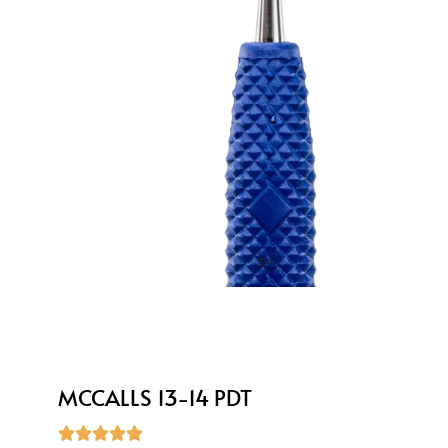
1/4
MCCALLS 13-14 PDT




