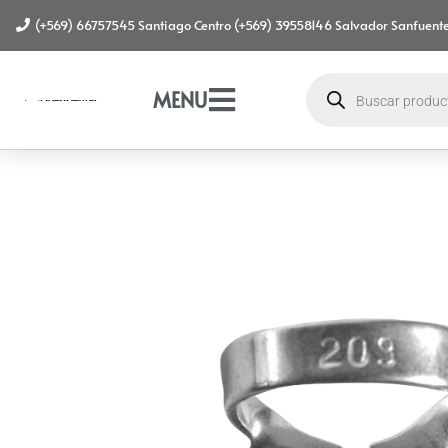
(+569) 66757545 Santiago Centro (+569) 39558146 Salvador Sanfuente
MENU