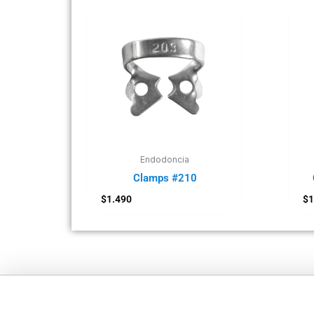
Endodoncia
Clamps #210
$
1.490
$
1