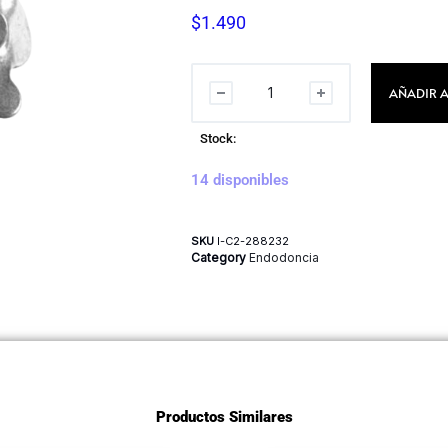
$
1.490
AÑADIR A
Stock:
14 disponibles
SKU
I-C2-288232
Category
Endodoncia
Productos Similares