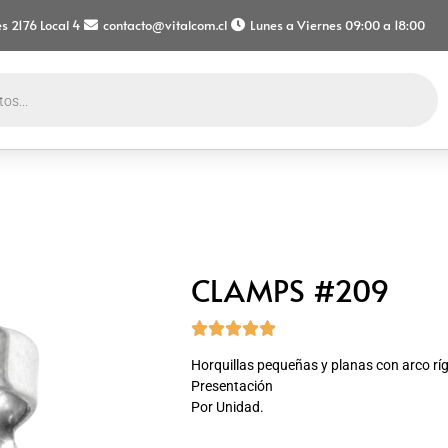
s 2176 Local 4
contacto@vitalcom.cl
Lunes a Viernes 09:00 a 18:00
CLAMPS #209





Horquillas pequeñas y planas con arco ríg
Presentación
Por Unidad.