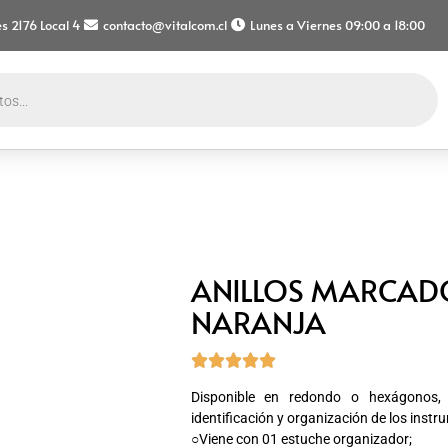
s 2176 Local 4
contacto@vitalcom.cl
Lunes a Viernes 09:00 a 18:00
ANILLOS MARCADO
NARANJA





Disponible en redondo o hexágonos, en
identificación y organización de los inst
○Viene con 01 estuche organizador;