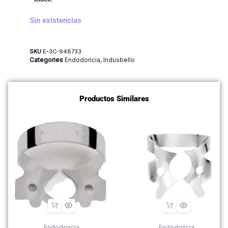
Sin existencias
SKU
E-3C-948733
Categories
Endodoncia
,
Indusbello
Productos Similares
Endodoncia
Endodoncia