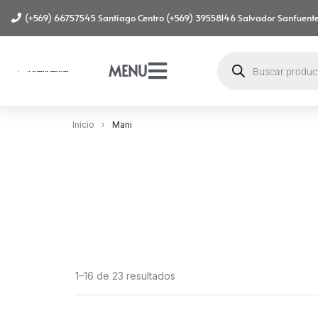
(+569) 66757545 Santiago Centro (+569) 39558146 Salvador Sanfuente
MENU
Inicio
Mani
1–16 de 23 resultados