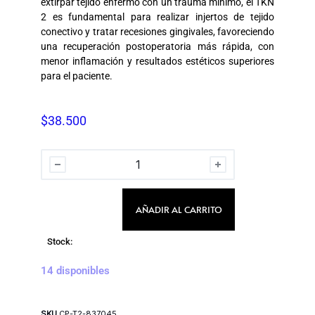
extirpar tejido enfermo con un trauma mínimo, el TKN
2 es fundamental para realizar injertos de tejido
conectivo y tratar recesiones gingivales, favoreciendo
una recuperación postoperatoria más rápida, con
menor inflamación y resultados estéticos superiores
para el paciente.
$
38.500
AÑADIR AL CARRITO
Stock:
14 disponibles
SKU
CP-T2-837045