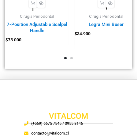
Cirugía Periodontal
Cirugía Periodontal
7-Position Adjustable Scalpel
Legra Mini Buser
Handle
$
34.900
$
75.000
VITALCOM
(+569) 6675 7545 / 3955 8146
contacto@vitalcom.cl