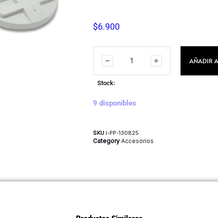
$
6.900
AÑADIR A
Stock:
9 disponibles
SKU
I-PP-130825
Category
Accesorios