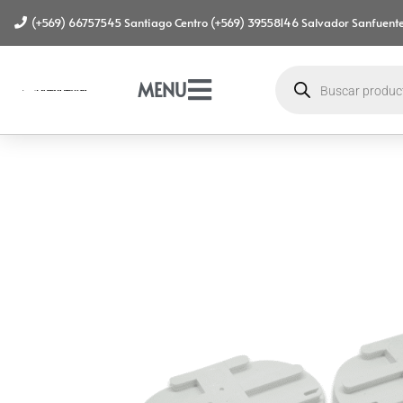
(+569) 66757545 Santiago Centro (+569) 39558146 Salvador Sanfuente
MENU