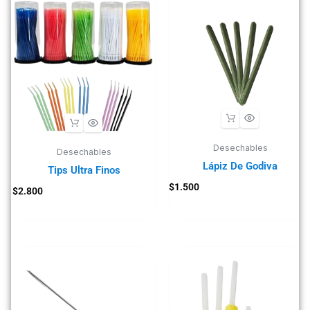
Desechables
Desechables
Lápiz De Godiva
Tips Ultra Finos
$
1.500
$
2.800