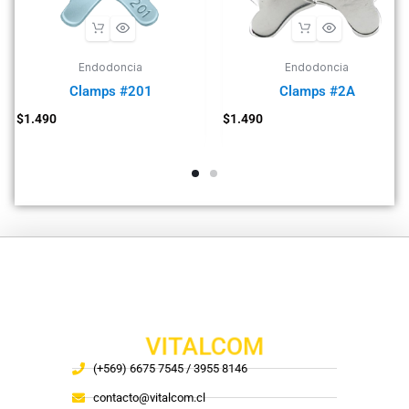
Endodoncia
Endodoncia
Clamps #201
Clamps #2A
$
1.490
$
1.490
VITALCOM
(+569) 6675 7545 / 3955 8146
contacto@vitalcom.cl