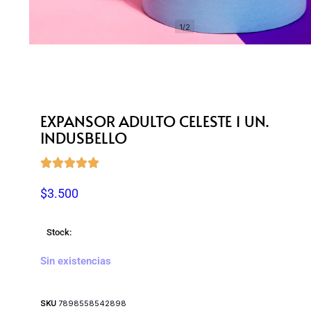
1/2
EXPANSOR ADULTO CELESTE 1 UN.
INDUSBELLO





$
3.500
Stock:
Sin existencias
SKU
7898558542898