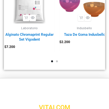
Laboratorio
Indusbello
Alginato Chromaprint Regular
Taza De Goma Indusbello
Set Vigodent
$
2.200
$
7.200
VITALCOM