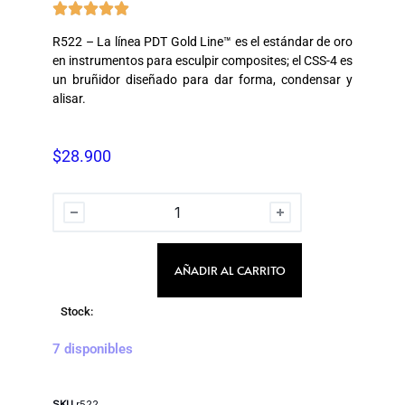





R522 – La línea PDT Gold Line™ es el estándar de oro
en instrumentos para esculpir composites; el CSS-4 es
un bruñidor diseñado para dar forma, condensar y
alisar.
$
28.900
AÑADIR AL CARRITO
Stock:
7 disponibles
SKU
r522