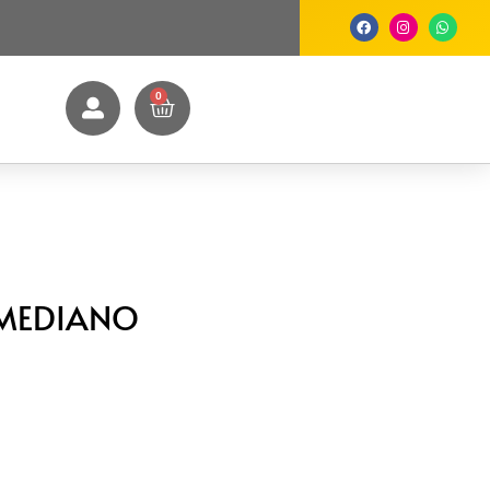
0
 MEDIANO