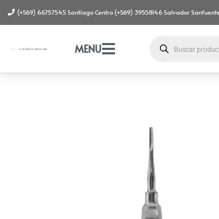
(+569) 66757545 Santiago Centro (+569) 39558146 Salvador Sanfuente
MENU