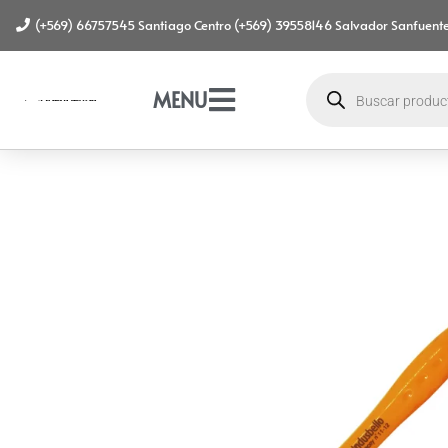
(+569) 66757545 Santiago Centro (+569) 39558146 Salvador Sanfuente
MENU