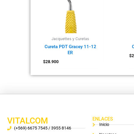
Jacquettes y Curetas
Cureta PDT Gracey 11-12
ER
$
2
$
28.900
VITALCOM
ENLACES
Inicio
(+569) 6675 7545 / 3955 8146