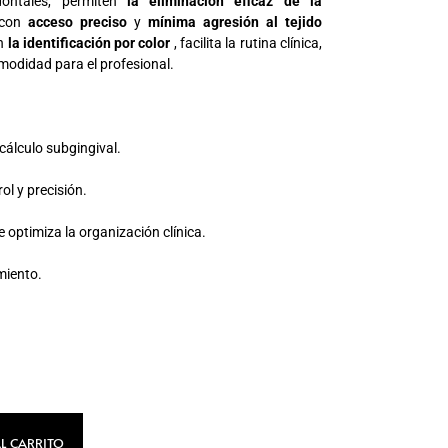
dontales, permiten
la eliminación eficaz de la
con
acceso preciso
y
mínima agresión al tejido
on
la identificación por color
, facilita la rutina clínica,
modidad para el profesional.
 cálculo subgingival.
l y precisión.
 optimiza la organización clínica.
miento.
L CARRITO