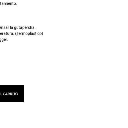
atamiento.
ensar la gutapercha.
peratura. (Termoplástico)
gger.
L CARRITO