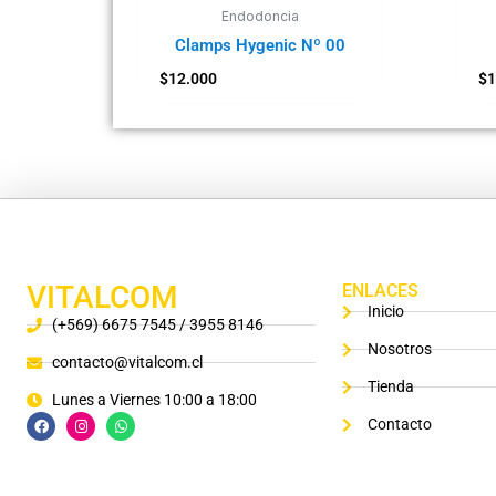
Endodoncia
Clamps Hygenic Nº 00
$
12.000
$
1
VITALCOM
ENLACES
Inicio
(+569) 6675 7545 / 3955 8146
Nosotros
contacto@vitalcom.cl
Tienda
Lunes a Viernes 10:00 a 18:00
Contacto