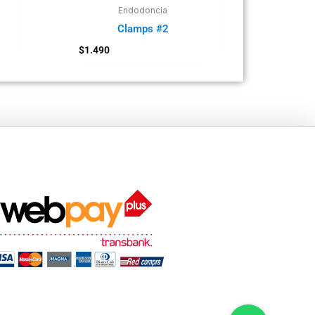
Endodoncia
Clamps #2
$
1.490