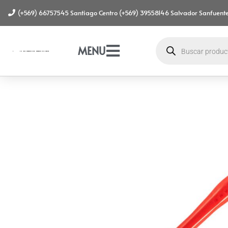
(+569) 66757545 Santiago Centro (+569) 39558146 Salvador Sanfuente
MENU