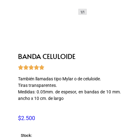
1/1
BANDA CELULOIDE





También llamadas tipo Mylar o de celuloide.
Tiras transparentes.
Medidas: 0.05mm. de espesor, en bandas de 10 mm.
ancho x 10 cm. de largo
$
2.500
Stock: