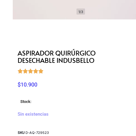
1/3
ASPIRADOR QUIRÚRGICO
DESECHABLE INDUSBELLO





$
10.900
Stock:
Sin existencias
SKU
D-AQ-729523