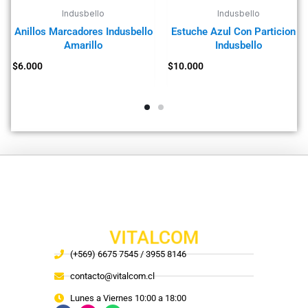
Indusbello
Indusbello
Anillos Marcadores Indusbello
Estuche Azul Con Particiones
Amarillo
Indusbello
$
6.000
$
10.000
VITALCOM
(+569) 6675 7545 / 3955 8146
contacto@vitalcom.cl
Lunes a Viernes 10:00 a 18:00